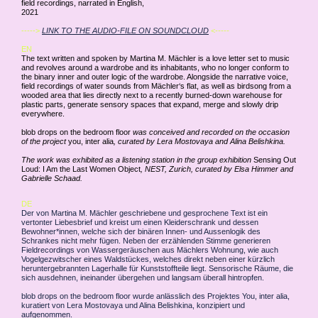
field recordings, narrated in English,
2021
----->
LINK TO THE AUDIO-FILE ON SOUNDCLOUD
<-----
EN
The text written and spoken by Martina M. Mächler is a love letter set to music
and revolves around a wardrobe and its inhabitants, who no longer conform to
the binary inner and outer logic of the wardrobe. Alongside the narrative voice,
field recordings of water sounds from Mächler‘s flat, as well as birdsong from a
wooded area that lies directly next to a recently burned-down warehouse for
plastic parts, generate sensory spaces that expand, merge and slowly drip
everywhere.
blob drops on the bedroom floor
was conceived and recorded on the occasion
of the project
you, inter alia
, curated by Lera Mostovaya and Alina Belishkina.
The work was exhibited as a listening station in the group exhibition
Sensing Out
Loud: I Am the Last Women Object
, NEST, Zurich, curated by Elsa Himmer and
Gabrielle Schaad.
DE
Der von Martina M. Mächler geschriebene und gesprochene Text ist ein
vertonter Liebesbrief und kreist um einen Kleiderschrank und dessen
Bewohner*innen, welche sich der binären Innen- und Aussenlogik des
Schrankes nicht mehr fügen. Neben der erzählenden Stimme generieren
Fieldrecordings von Wassergeräuschen aus Mächlers Wohnung, wie auch
Vogelgezwitscher eines Waldstückes, welches direkt neben einer kürzlich
heruntergebrannten Lagerhalle für Kunststoffteile liegt. Sensorische Räume, die
sich ausdehnen, ineinander übergehen und langsam überall hintropfen.
blob drops on the bedroom floor wurde anlässlich des Projektes You, inter alia,
kuratiert von Lera Mostovaya und Alina Belishkina, konzipiert und
aufgenommen.