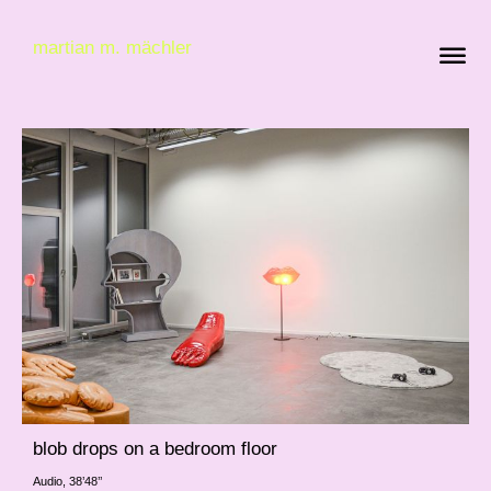
martian m. mächler
blob drops on a bedroom floor
Audio, 38’48’’